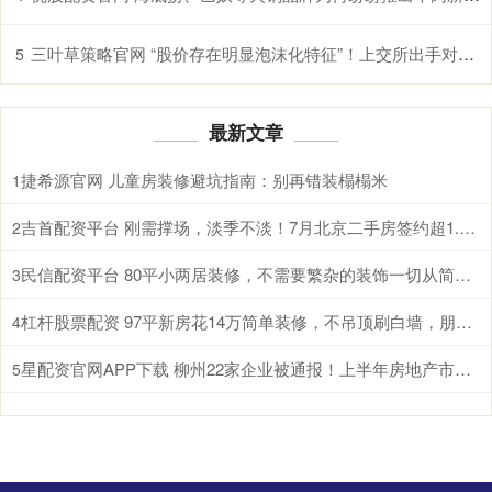
三叶草策略官网 “股价存在明显泡沫化特征”！上交所出手对国晟科技部分投资者暂停交易
5
最新文章
捷希源官网 儿童房装修避坑指南：别再错装榻榻米
1
吉首配资平台 刚需撑场，淡季不淡！7月北京二手房签约超1.4万套
2
民信配资平台 80平小两居装修，不需要繁杂的装饰一切从简，实用又大气
3
杠杆股票配资 97平新房花14万简单装修，不吊顶刷白墙，朋友却说和样板房一样
4
星配资官网APP下载 柳州22家企业被通报！上半年房地产市场检查情况公布
5