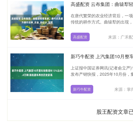
在唐代繁荣的农业经济背后，一项
传统的耕作方式。曲辕犁的出现，不
来源：广禾配
高盛配资
新巧牛配资 上汽集团10月整车
上证报中国证券网讯(记者俞立严)1
发布产销快报，2025年10月份，集
来源：掌
新巧牛配资
股王配资文章