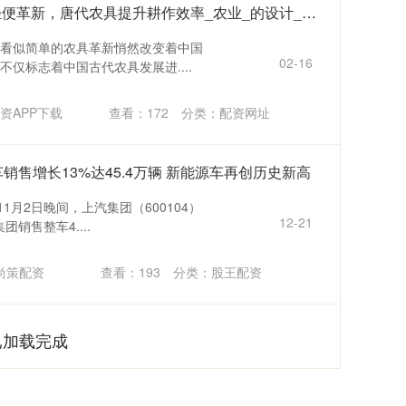
高盛配资 云布集团：曲辕犁轻便革新，唐代农具提升耕作效率_农业_的设计_犁箭
看似简单的农具革新悄然改变着中国
02-16
仅标志着中国古代农具发展进....
资APP下载
查看：
172
分类：
配资网址
销售增长13%达45.4万辆 新能源车再创历史新高
1月2日晚间，上汽集团（600104）
12-21
团销售整车4....
尚策配资
查看：
193
分类：
股王配资
已加载完成