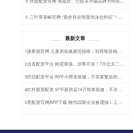
优股配资官网 海底捞、巴奴等火锅品牌为何纷纷推出羊肉新品？冬季消费趋势解读
4
三叶草策略官网 “股价存在明显泡沫化特征”！上交所出手对国晟科技部分投资者暂停交易
5
最新文章
捷希源官网 儿童房装修避坑指南：别再错装榻榻米
1
吉首配资平台 刚需撑场，淡季不淡！7月北京二手房签约超1.4万套
2
民信配资平台 80平小两居装修，不需要繁杂的装饰一切从简，实用又大气
3
杠杆股票配资 97平新房花14万简单装修，不吊顶刷白墙，朋友却说和样板房一样
4
星配资官网APP下载 柳州22家企业被通报！上半年房地产市场检查情况公布
5