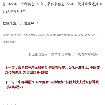
息1327条，专利信息158条，著作权信息155条；此外企业还拥有
行政许可431个。
数据来源：天眼查APP
以上内容为本站据公开信息整理，由AI算法生成（网信算备310104345710301240019号），不
构成投资建议。
股王配资提示：文章来自网络，不代表本站观点。
上一篇：
股票杠杆怎么加平台 特朗普投资几百亿开发稀土, 中国突
然传来消息, 对美出口暴涨6倍
下一篇：
中祥网配资 APP偷偷“自动续费” 法院判决支持全额退款
（以案说法）