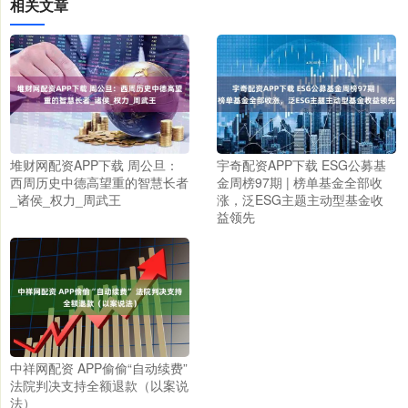
相关文章
堆财网配资APP下载 周公旦：
宇奇配资APP下载 ESG公募基
西周历史中德高望重的智慧长者
金周榜97期 | 榜单基金全部收
_诸侯_权力_周武王
涨，泛ESG主题主动型基金收
益领先
中祥网配资 APP偷偷“自动续费”
法院判决支持全额退款（以案说
法）