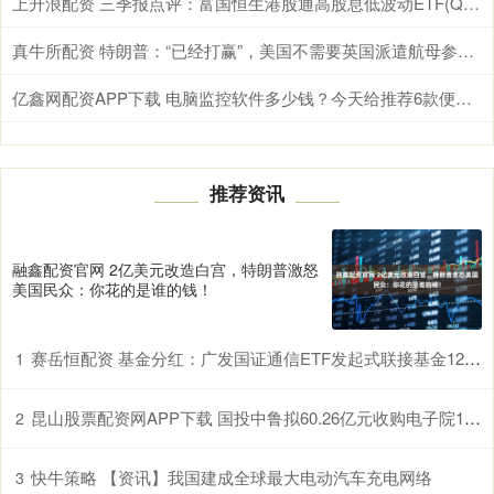
上升浪配资 三季报点评：富国恒生港股通高股息低波动ETF(QDII)基金季度涨幅1.96%
真牛所配资 特朗普：“已经打赢”，美国不需要英国派遣航母参与对伊朗军事行动
亿鑫网配资APP下载 电脑监控软件多少钱？今天给推荐6款便宜好用的电脑监控软件,求收藏！
推荐资讯
融鑫配资官网 2亿美元改造白宫，特朗普激怒
美国民众：你花的是谁的钱！
赛岳恒配资 基金分红：广发国证通信ETF发起式联接基金12月3日分红
1
昆山股票配资网APP下载 国投中鲁拟60.26亿元收购电子院100%股份
2
快牛策略 【资讯】我国建成全球最大电动汽车充电网络
3