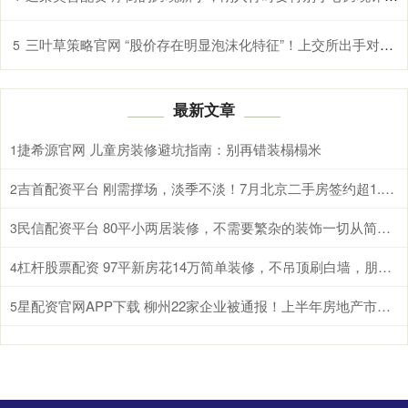
三叶草策略官网 “股价存在明显泡沫化特征”！上交所出手对国晟科技部分投资者暂停交易
5
最新文章
捷希源官网 儿童房装修避坑指南：别再错装榻榻米
1
吉首配资平台 刚需撑场，淡季不淡！7月北京二手房签约超1.4万套
2
民信配资平台 80平小两居装修，不需要繁杂的装饰一切从简，实用又大气
3
杠杆股票配资 97平新房花14万简单装修，不吊顶刷白墙，朋友却说和样板房一样
4
星配资官网APP下载 柳州22家企业被通报！上半年房地产市场检查情况公布
5