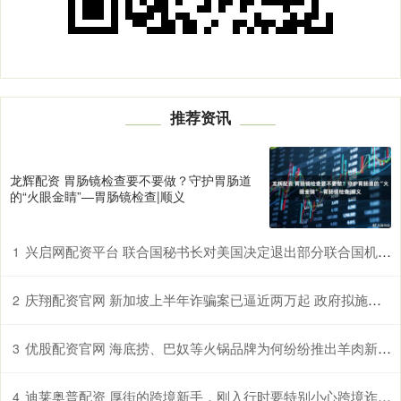
推荐资讯
龙辉配资 胃肠镜检查要不要做？守护胃肠道
的“火眼金睛”—胃肠镜检查|顺义
兴启网配资平台 联合国秘书长对美国决定退出部分联合国机构表遗憾
1
庆翔配资官网 新加坡上半年诈骗案已逼近两万起 政府拟施鞭刑严惩不法分子
2
优股配资官网 海底捞、巴奴等火锅品牌为何纷纷推出羊肉新品？冬季消费趋势解读
3
迪莱奥普配资 厚街的跨境新手，刚入行时要特别小心跨境诈骗，避免损失
4