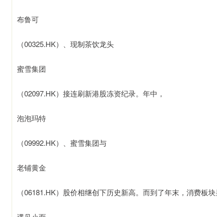
布鲁可
（00325.HK）、现制茶饮龙头
蜜雪集团
（02097.HK）接连刷新港股冻资纪录。年中，
泡泡玛特
（09992.HK）、蜜雪集团与
老铺黄金
（06181.HK）股价相继创下历史新高。而到了年末，消费板
遇见小面