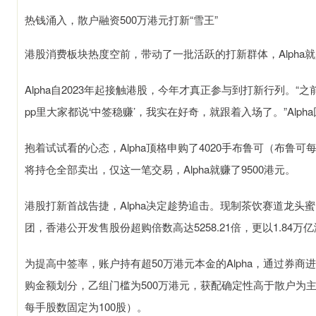
热钱涌入，散户融资500万港元打新“雪王”
港股消费板块热度空前，带动了一批活跃的打新群体，Alpha
Alpha自2023年起接触港股，今年才真正参与到打新行列。
pp里大家都说‘中签稳赚’，我实在好奇，就跟着入场了。”Alph
抱着试试看的心态，Alpha顶格申购了4020手布鲁可（布鲁
将持仓全部卖出，仅这一笔交易，Alpha就赚了9500港元。
港股打新首战告捷，Alpha决定趁势追击。现制茶饮赛道龙头
团，香港公开发售股份超购倍数高达5258.21倍，更以1.84
为提高中签率，账户持有超50万港元本金的Alpha，通过券
购金额划分，乙组门槛为500万港元，获配确定性高于散户为主
每手股数固定为100股）。