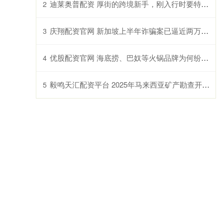
迪莱奥普配资 厚街的跨境新手，刚入行时要特别小心跨境诈骗，避免损失
2
庆翔配资官网 新加坡上半年诈骗案已逼近两万起 政府拟施鞭刑严惩不法分子
3
优股配资官网 海底捞、巴奴等火锅品牌为何纷纷推出羊肉新品？冬季消费趋势解读
4
毅鸣天汇配资平台 2025年马来西亚矿产勘查开发投资指南
5