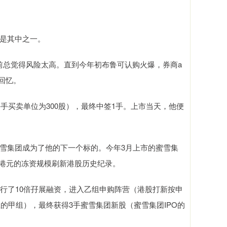
就是其中之一。
“之前总觉得风险太高。直到今年初布鲁可认购火爆，券商a
a回忆。
可每手买卖单位为300股），最终中签1手。上市当天，他便
蜜雪集团成为了他的下一个标的。今年3月上市的蜜雪集
万亿港元的冻资规模刷新港股历史纪录。
商进行了10倍孖展融资，进入乙组申购阵营（港股打新按申
的甲组），最终获得3手蜜雪集团新股（蜜雪集团IPO的